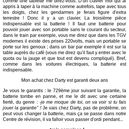
comme une tablette me direz-vous. D'un clavier moi qui ai
appris à taper à la machine comme autrefois, tape avec tous
les doigts, chez les gendarmes je ferais figure d'extra
terrestre ! Donc il y a un clavier. La troisième pièce
indispensable est la batterie ! Il faut une batterie pour
pouvoir jouer avec son portable sans le courant du secteur,
dans le train par exemple, vous me direz que dans les TGV
modernes il existe des prises 220volts, mais un portable se
porte sur les genoux ; dans un bar par exemple il est sur la
table auprès du café (vous me direz qu'il faut y entrer avec le
quota ou la jauge et que tout est devenu compliqué). Bref,
comme dans les voitures électriques, la batterie est
indispensable.
Mon achat chez Darty est garanti deux ans
Je vous le garantis : le 729ème jour suivant la garantie, la
batterie tombe en panne, et me le dit avec une certaine
fierté, du genre :
-je me moque de toi, on va voir si tu fais
jouer la garantie" !
Je vais chez Darty, pas de problème, on
peut vous changer la batterie, mais ça se passe dans notre
Centre de révision, il va falloir vous passer d'ordi pendant...